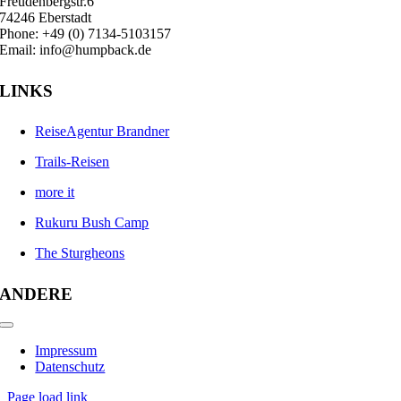
Freudenbergstr.6
74246 Eberstadt
Phone: +49 (0) 7134-5103157
Email: info@humpback.de
LINKS
ReiseAgentur Brandner
Trails-Reisen
more it
Rukuru Bush Camp
The Sturgheons
ANDERE
Toggle
Navigation
Impressum
Datenschutz
Page load link