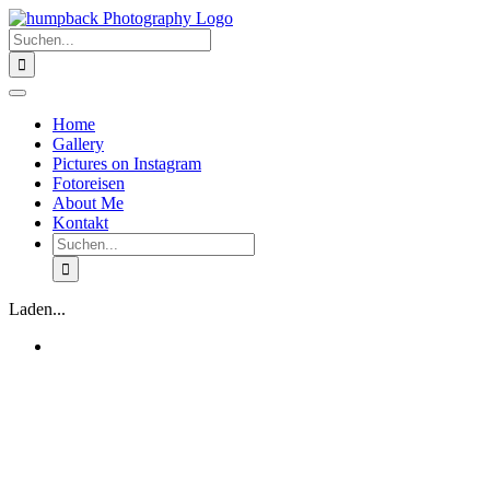
Zum
Inhalt
Suche
springen
nach:
Toggle
Navigation
Home
Gallery
Pictures on Instagram
Fotoreisen
About Me
Kontakt
Suche
nach:
Laden...