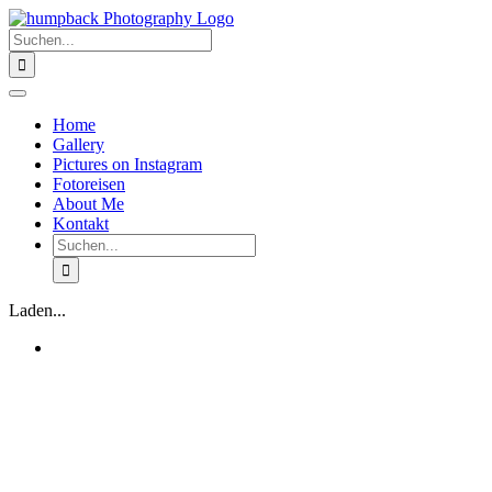
Zum
Inhalt
Suche
springen
nach:
Toggle
Navigation
Home
Gallery
Pictures on Instagram
Fotoreisen
About Me
Kontakt
Suche
nach:
Laden...