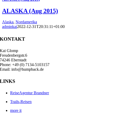
ALASKA (Aug 2015)
Alaska
,
Nordamerika
adminkai
2022-12-31T20:31:11+01:00
KONTAKT
Kai Glomp
Freudenbergstr.6
74246 Eberstadt
Phone: +49 (0) 7134-5103157
Email: info@humpback.de
LINKS
ReiseAgentur Brandner
Trails-Reisen
more it