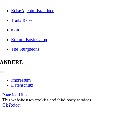
ReiseAgentur Brandner
Trails-Reisen
more it
Rukuru Bush Camp
The Sturgheons
ANDERE
Toggle
Navigation
Impressum
Datenschutz
Page load link
This website uses cookies and third party services.
Ok
Reject
Nach
oben