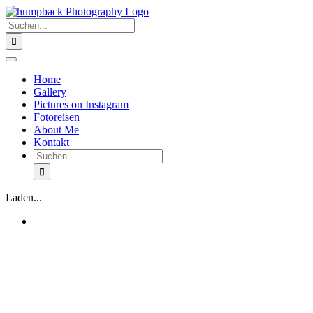
Zum
Inhalt
Suche
springen
nach:
Toggle
Navigation
Home
Gallery
Pictures on Instagram
Fotoreisen
About Me
Kontakt
Suche
nach:
Laden...